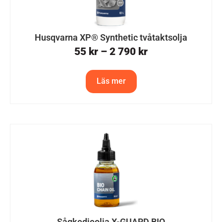
Husqvarna XP® Synthetic tvåtaktsolja
55
kr
–
2 790
kr
Läs mer
Sågkedjeolja X-GUARD BIO