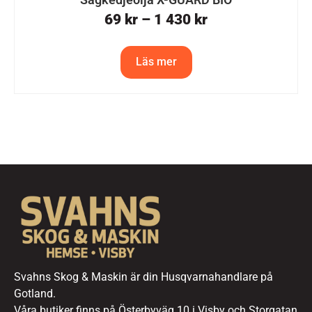
69
kr
–
1 430
kr
Läs mer
Svahns Skog & Maskin är din Husqvarnahandlare på
Gotland.
Våra butiker finns på Österbyväg 10 i Visby och Storgatan