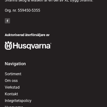
Svahns skog & Maskin är en del av XL Bygg Svahns.
Org. nr. 559450-5355
Auktoriserad återförsäljare av
Navigation
Sortiment
Om oss
Verkstad
Kontakt
Integritetspolicy