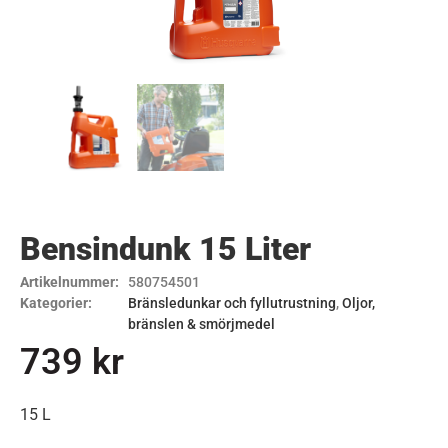
Bensindunk 15 Liter
Artikelnummer:
580754501
Kategorier:
Bränsledunkar och fyllutrustning
,
Oljor,
bränslen & smörjmedel
739
kr
15 L