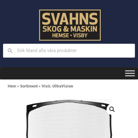
Hem
»
Sortiment
»
Visir, UltraVision