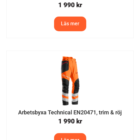
1 990
kr
Läs mer
Arbetsbyxa Technical EN20471, trim & röj
1 990
kr