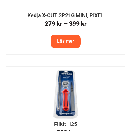
Kedja X-CUT SP21G MINI, PIXEL
279
kr
–
399
kr
Läs mer
Filkit H25