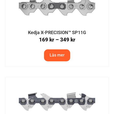
Kedja X-PRECISION™ SP11G
169
kr
–
349
kr
Läs mer