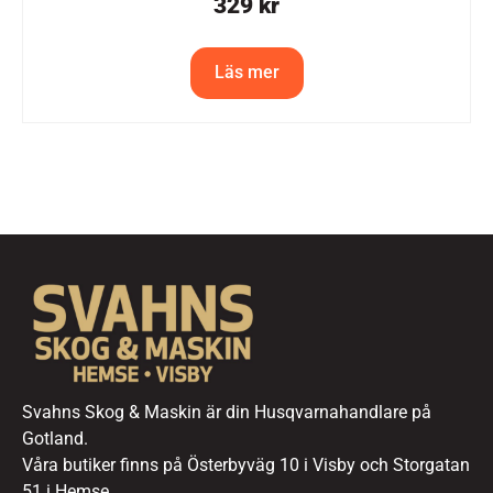
329
kr
Läs mer
Svahns Skog & Maskin är din Husqvarnahandlare på
Gotland.
Våra butiker finns på Österbyväg 10 i Visby och Storgatan
51 i Hemse.