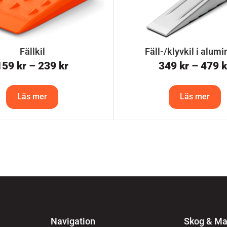
Fällkil
Fäll-/klyvkil i alum
159
kr
–
239
kr
349
kr
–
479
k
Läs mer
Läs mer
Navigation
Skog & Ma