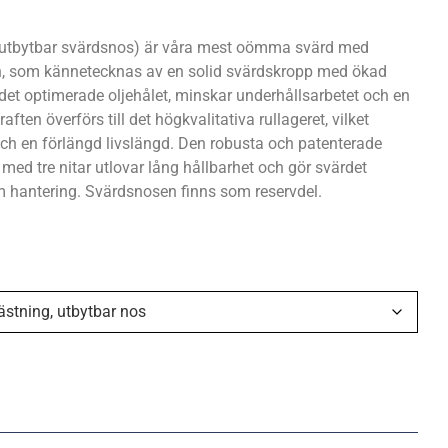
tbytbar svärdsnos) är våra mest oömma svärd med
n, som kännetecknas av en solid svärdskropp med ökad
t optimerade oljehålet, minskar underhållsarbetet och en
ften överförs till det högkvalitativa rullageret, vilket
n och en förlängd livslängd. Den robusta och patenterade
ed tre nitar utlovar lång hållbarhet och gör svärdet
m hantering. Svärdsnosen finns som reservdel.