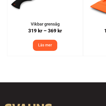
Vikbar grensåg
319
kr
–
369
kr
Läs mer