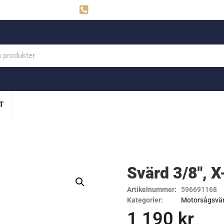
ahns
Visby: 0498-291160
T
Svärd 3/8″, X-
Artikelnummer:
596691168
Kategorier:
Motorsågsvä
1 190
kr