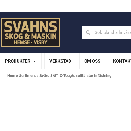
Din Husqvarna-handlare på Gotland
En del av XL Bygg Sv
PRODUKTER
VERKSTAD
OM OSS
KONTAK
Hem
»
Sortiment
»
Svärd 3/8″, X-Tough, solitt, stor infästning