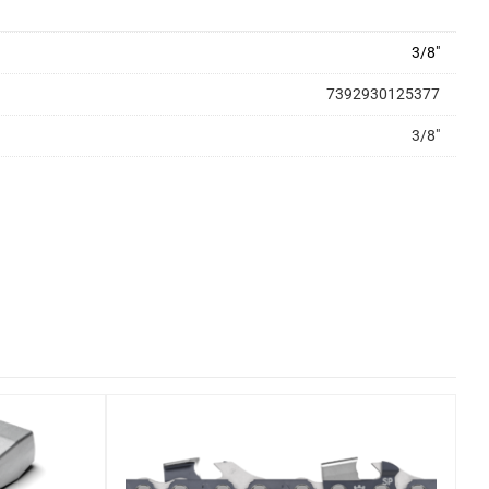
3/8"
7392930125377
3/8"