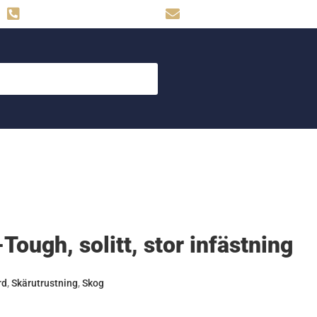
Hemse: 0498-480009
skog.maskin@svahns.org
Tough, solitt, stor infästning
rd
,
Skärutrustning
,
Skog