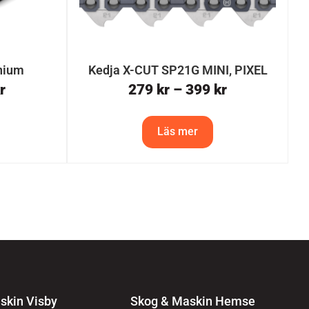
inium
Kedja X-CUT SP21G MINI, PIXEL
r
279
kr
–
399
kr
Läs mer
skin Visby
Skog & Maskin Hemse