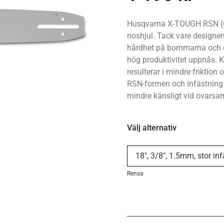
Husqvarna X-TOUGH RSN (u
noshjul. Tack vare designe
hårdhet på bommarna och de
hög produktivitet uppnås. Kra
resulterar i mindre friktio
RSN-formen och infästning m
mindre känsligt vid ovarsa
Välj alternativ
Rensa