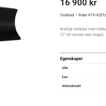
16 900
kr
Snöblad – Rider 419/420
Kraftigt snöblad med stålka
27° till vänster eller höger).
Egenskaper
Vikt
Ean
Arbetsbredd