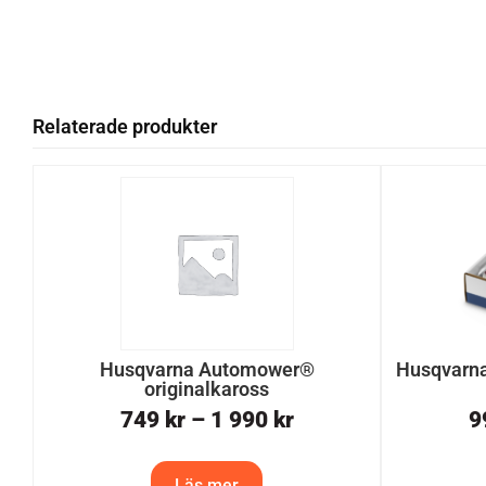
Relaterade produkter
Husqvarna Automower®
Husqvarna
originalkaross
749
kr
–
1 990
kr
9
Läs mer