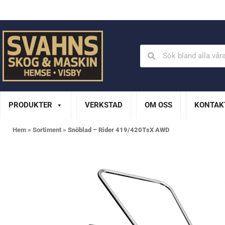
Din Husqvarna-handlare på Gotland
En del av XL Bygg Sv
PRODUKTER
VERKSTAD
OM OSS
KONTAK
Hem
»
Sortiment
»
Snöblad – Rider 419/420TsX AWD