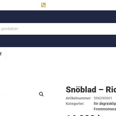
ahns
Visby: 0498-291160
T
Snöblad – R
Artikelnummer:
596290001
Kategorier:
för åkgräskli
Frontmontera