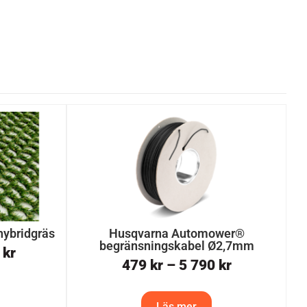
ybridgräs
Husqvarna Automower®
begränsningskabel Ø2,7mm
0
kr
479
kr
–
5 790
kr
Läs mer