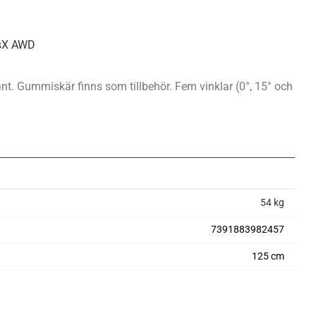
TsX AWD
nt. Gummiskär finns som tillbehör. Fem vinklar (0°, 15° och
54 kg
7391883982457
125 cm