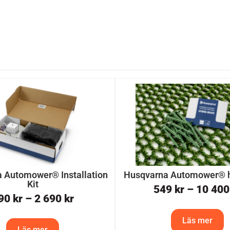
 Automower® Installation
Husqvarna Automower® h
Kit
549
kr
–
10 40
90
kr
–
2 690
kr
Läs mer
Läs mer