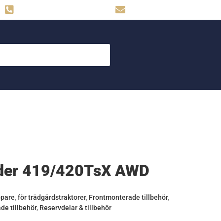
Hemse: 0498-480009
skog.maskin@svahns.org
ider 419/420TsX AWD
ppare
,
för trädgårdstraktorer
,
Frontmonterade tillbehör
,
de tillbehör
,
Reservdelar & tillbehör