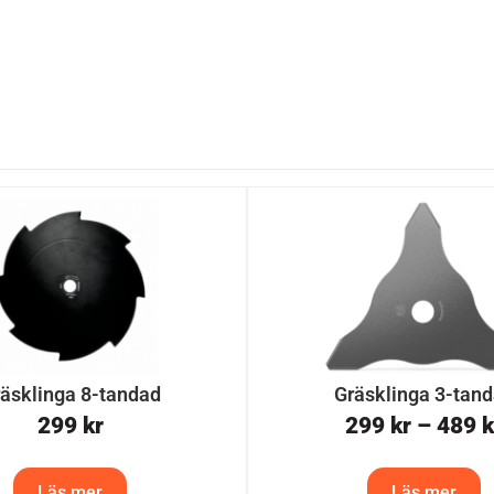
äsklinga 8-tandad
Gräsklinga 3-tan
299
kr
299
kr
–
489
k
Läs mer
Läs mer