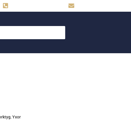
Hemse: 0498-480009
skog.maskin@svahns.org
erktyg
,
Yxor