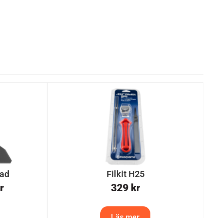
dad
Filkit H25
r
329
kr
Läs mer