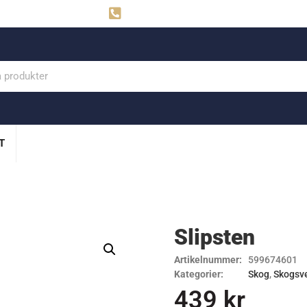
ahns
Visby: 0498-291160
T
Slipsten
Artikelnummer:
599674601
Kategorier:
Skog
,
Skogsv
439
kr