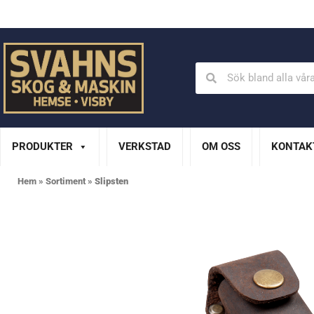
Din Husqvarna-handlare på Gotland
En del av XL Bygg Sv
PRODUKTER
VERKSTAD
OM OSS
KONTAK
Hem
»
Sortiment
»
Slipsten