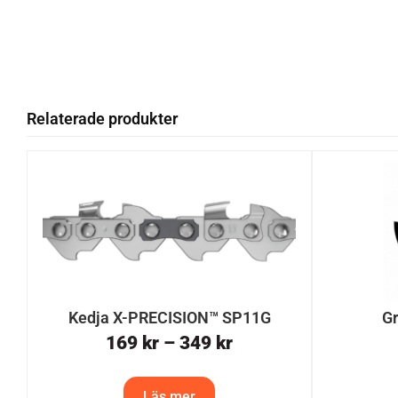
Relaterade produkter
Kedja X-PRECISION™ SP11G
Gr
169
kr
–
349
kr
Läs mer