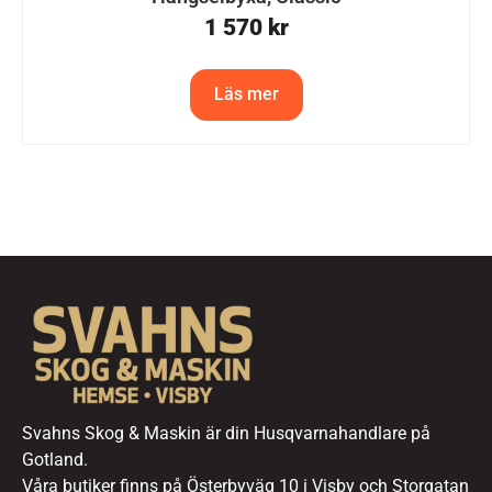
1 570
kr
Läs mer
Svahns Skog & Maskin är din Husqvarnahandlare på
Gotland.
Våra butiker finns på Österbyväg 10 i Visby och Storgatan