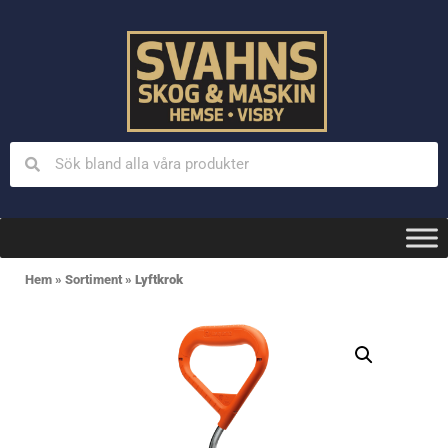
Hem
»
Sortiment
»
Lyftkrok