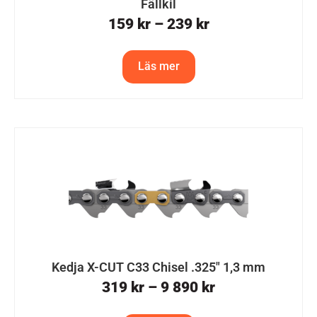
Fällkil
159
kr
–
239
kr
Läs mer
Kedja X-CUT C33 Chisel .325″ 1,3 mm
319
kr
–
9 890
kr