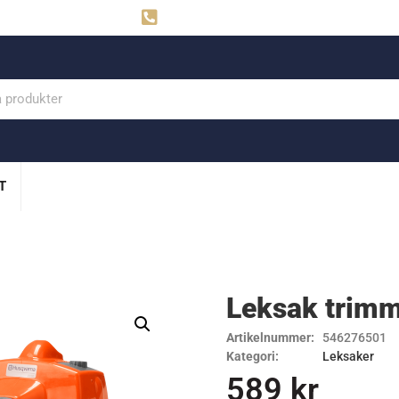
ahns
Visby: 0498-291160
T
Leksak trim
Artikelnummer:
546276501
Kategori:
Leksaker
589
kr