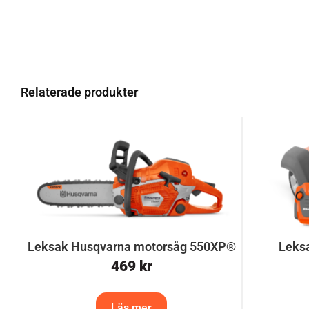
Relaterade produkter
Leksak Husqvarna motorsåg 550XP®
Leks
469
kr
Läs mer