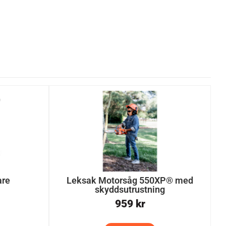
are
Leksak Motorsåg 550XP® med
skyddsutrustning
959
kr