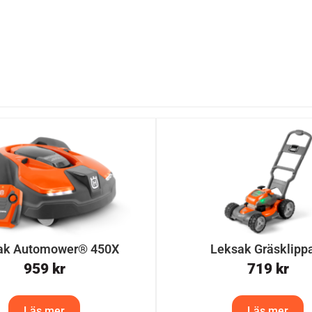
ak Automower® 450X
Leksak Gräsklipp
959
kr
719
kr
Läs mer
Läs mer