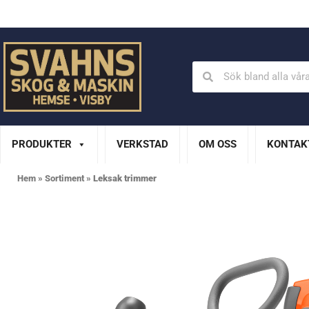
Din Husqvarna-handlare på Gotland
En del av XL Bygg Sv
PRODUKTER
VERKSTAD
OM OSS
KONTAK
Hem
»
Sortiment
»
Leksak trimmer