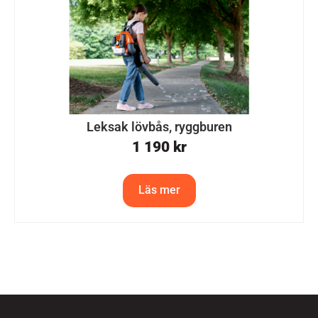
Leksak lövbås, ryggburen
1 190
kr
Läs mer