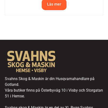
Läs mer
Svahns Skog & Maskin är din Husqvarnahandlare på
Gotland.
Våra butiker finns på Österbyväg 10 i Visby och Storgatan
51 i Hemse.
Svahns skog & Maskin är en del av XL Bygg Svahns.