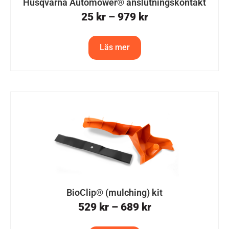
Husqvarna Automower® anslutningskontakt
25
kr
–
979
kr
Läs mer
BioClip® (mulching) kit
529
kr
–
689
kr