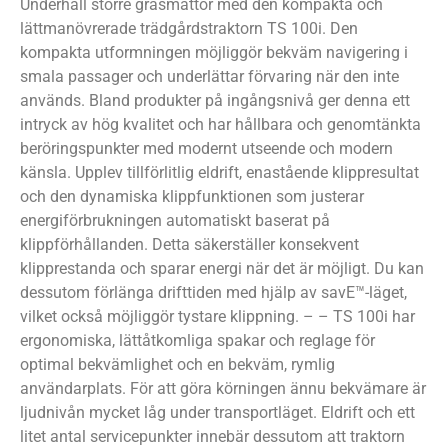
Underhåll större gräsmattor med den kompakta och
lättmanövrerade trädgårdstraktorn TS 100i. Den
kompakta utformningen möjliggör bekväm navigering i
smala passager och underlättar förvaring när den inte
används. Bland produkter på ingångsnivå ger denna ett
intryck av hög kvalitet och har hållbara och genomtänkta
beröringspunkter med modernt utseende och modern
känsla. Upplev tillförlitlig eldrift, enastående klippresultat
och den dynamiska klippfunktionen som justerar
energiförbrukningen automatiskt baserat på
klippförhållanden. Detta säkerställer konsekvent
klipprestanda och sparar energi när det är möjligt. Du kan
dessutom förlänga drifttiden med hjälp av savE™-läget,
vilket också möjliggör tystare klippning. – – TS 100i har
ergonomiska, lättåtkomliga spakar och reglage för
optimal bekvämlighet och en bekväm, rymlig
användarplats. För att göra körningen ännu bekvämare är
ljudnivån mycket låg under transportläget. Eldrift och ett
litet antal servicepunkter innebär dessutom att traktorn