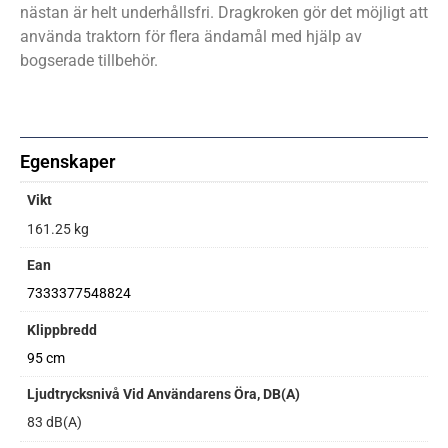
nästan är helt underhållsfri. Dragkroken gör det möjligt att
använda traktorn för flera ändamål med hjälp av
bogserade tillbehör.
Egenskaper
Vikt
161.25 kg
Ean
7333377548824
Klippbredd
95 cm
Ljudtrycksnivå Vid Användarens Öra, DB(A)
83 dB(A)