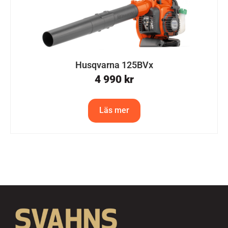
Husqvarna 125BVx
4 990
kr
Läs mer