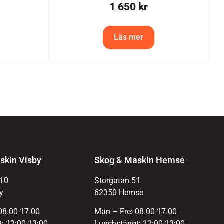
1 650
kr
Läs mer
skin Visby
Skog & Maskin Hemse
 10
Storgatan 51
y
62350 Hemse
08.00-17.00
Mån – Fre: 08.00-17.00
: 12:00-13:00
Lunchstängt: 12:00-13:00