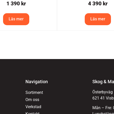
1 390
kr
4 390
kr
Läs mer
Läs mer
Navigation
Skog & Ma
Österbyväg
Sortiment
621 41 Visb
Om oss
Verkstad
Mån – Fre: 
Kontakt
Lunchstängt