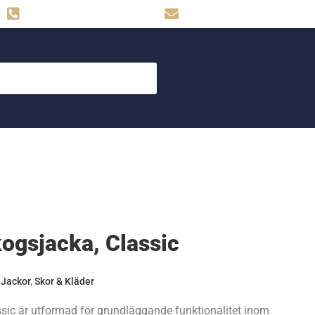
Hemse: 0498-480009
skog.maskin@svahns.org
ogsjacka, Classic
,
Jackor
,
Skor & Kläder
ic är utformad för grundläggande funktionalitet inom