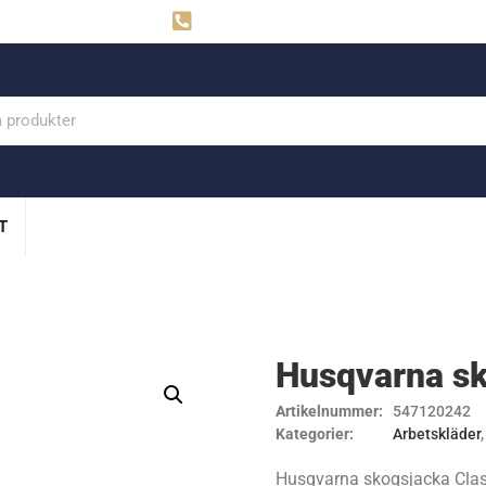
ahns
Visby: 0498-291160
T
Husqvarna sk
Artikelnummer:
547120242
Kategorier:
Arbetskläder
Husqvarna skogsjacka Class