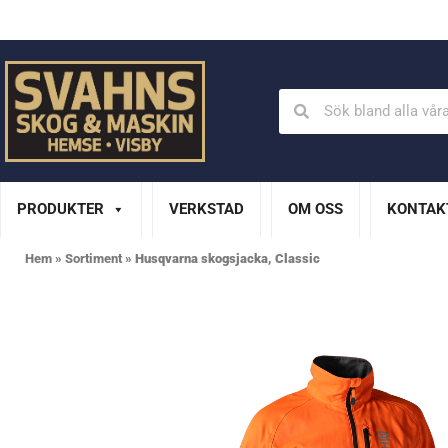
Din Husqvarna-handlare på Gotland
En del av XL Bygg Sv
PRODUKTER
VERKSTAD
OM OSS
KONTAK
Hem
»
Sortiment
»
Husqvarna skogsjacka, Classic