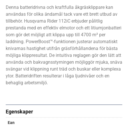
Denna batteridrivna och kraftfulla åkgräsklippare kan
användas för olika ändamål tack vare ett brett utbud av
tillbehör. Husqvarna Rider 112iC erbjuder pålitlig
prestanda med en effektiv elmotor och ett litiumjonbatteri
som gör det möjligt att klippa upp till 4700 m² per
laddning. PowerBoost™-funktionen justerar automatiskt
knivarnas hastighet utifrån gräsförhållandena för bästa
möjliga klippresultat. De intuitiva reglagen gör den lätt att
använda och bakvagnsstyrningen möjliggör mjuka, snäva
svängar vid klippning runt träd och buskar eller komplexa
ytor. Batteridriften resulterar i låga ljudnivåer och en
behaglig arbetsmiljö.
Egenskaper
Ean