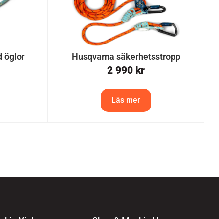
 öglor
Husqvarna säkerhetsstropp
2 990
kr
Läs mer