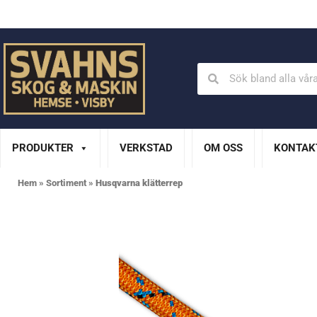
Din Husqvarna-handlare på Gotland
En del av XL Bygg Sv
PRODUKTER
VERKSTAD
OM OSS
KONTAK
Hem
»
Sortiment
»
Husqvarna klätterrep