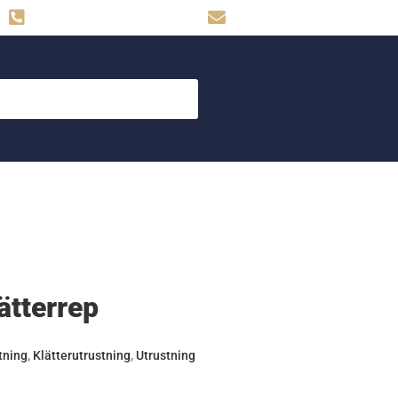
Hemse: 0498-480009
skog.maskin@svahns.org
ätterrep
tning
,
Klätterutrustning
,
Utrustning