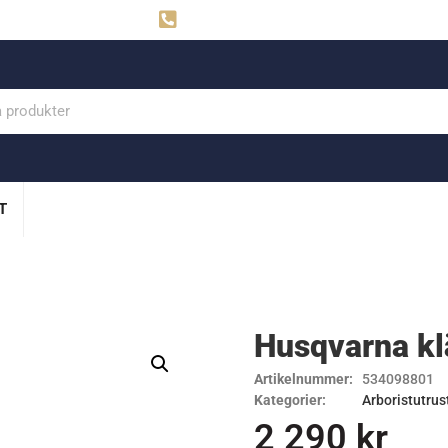
ahns
Visby: 0498-291160
T
Husqvarna kl
Artikelnummer:
534098801
Kategorier:
Arboristutrus
2 290
kr