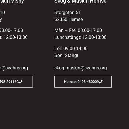
skin Visby
Skog & Maskin Hemse
 10
Storgatan 51
y
62350 Hemse
08.00-17.00
Mån – Fre: 08.00-17.00
: 12:00-13:00
Lunchstängt: 12:00-13:00
Lör: 09:00-14:00
Sön: Stängt
n@svahns.org
skog.maskin@svahns.org
0498-291160
Hemse: 0498-480009