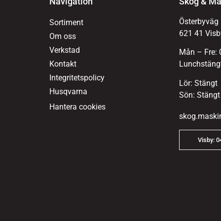
Navigation
Skog & Ma
Österbyväg
Sortiment
621 41 Visb
Om oss
Verkstad
Mån – Fre: 
Kontakt
Lunchstängt
Integritetspolicy
Lör: Stängt
Husqvarna
Sön: Stängt
Hantera cookies
skog.maski
Visby: 