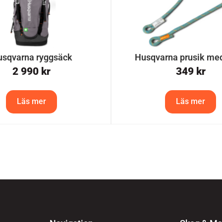
sqvarna ryggsäck
Husqvarna prusik med
2 990
kr
349
kr
Läs mer
Läs mer