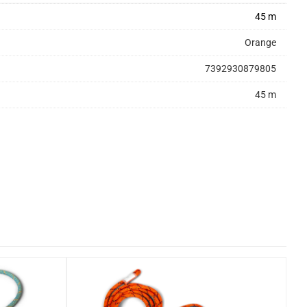
45 m
Orange
7392930879805
45 m