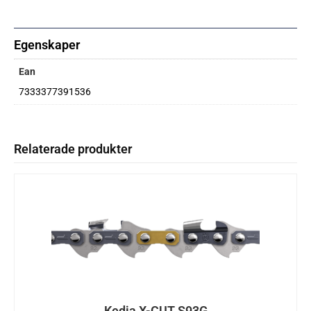
Egenskaper
Ean
7333377391536
Relaterade produkter
Kedja X-CUT S93G