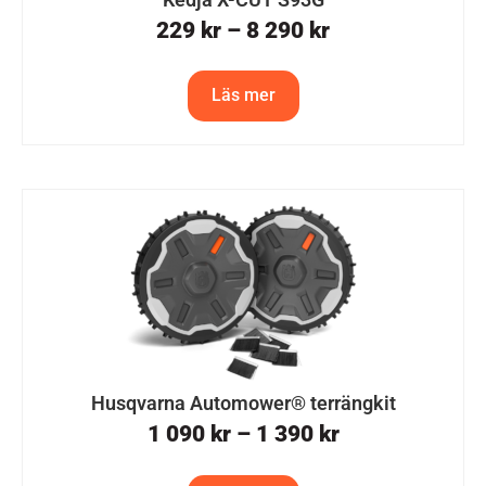
229
kr
–
8 290
kr
Läs mer
Husqvarna Automower® terrängkit
1 090
kr
–
1 390
kr