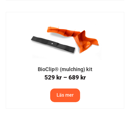
BioClip® (mulching) kit
529
kr
–
689
kr
Läs mer