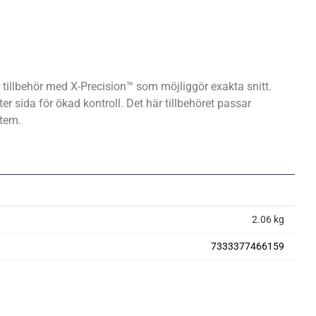
tillbehör med X-Precision™ som möjliggör exakta snitt.
er sida för ökad kontroll. Det här tillbehöret passar
tem.
2.06 kg
7333377466159