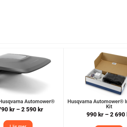
l Husqvarna Automower®
Husqvarna Automower® In
Kit
790
kr
–
2 590
kr
990
kr
–
2 690
Läs mer