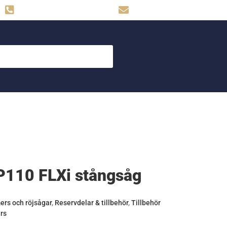
Hemse: 0498-480009
skog.maskin@svahns.org
P110 FLXi stångsåg
ers och röjsågar
,
Reservdelar & tillbehör
,
Tillbehör
rs