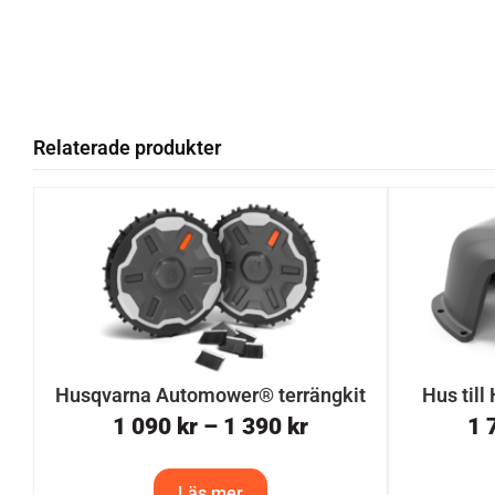
Relaterade produkter
Husqvarna Automower® terrängkit
Hus til
1 090
kr
–
1 390
kr
1 
Läs mer