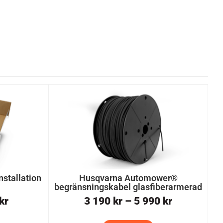
stallation
Husqvarna Automower®
begränsningskabel glasfiberarmerad
kr
3 190
kr
–
5 990
kr