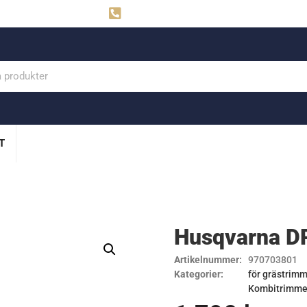
ahns
Visby: 0498-291160
T
Husqvarna D
Artikelnummer:
970703801
Kategorier:
för grästrimm
Kombitrimme