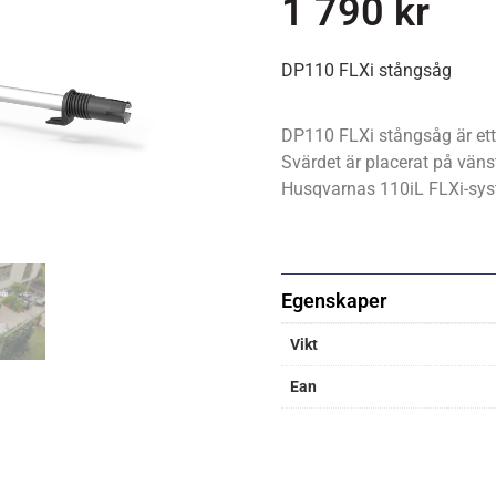
1 790
kr
DP110 FLXi stångsåg
DP110 FLXi stångsåg är ett 
Svärdet är placerat på vänst
Husqvarnas 110iL FLXi-sys
Egenskaper
Vikt
Ean