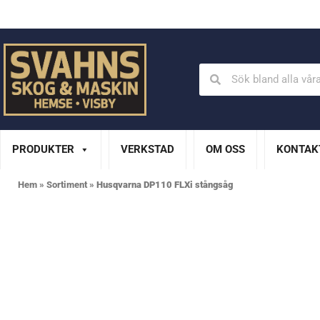
Din Husqvarna-handlare på Gotland
En del av XL Bygg Sv
PRODUKTER
VERKSTAD
OM OSS
KONTAK
Hem
»
Sortiment
»
Husqvarna DP110 FLXi stångsåg