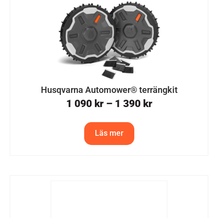
Husqvarna Automower® terrängkit
1 090
kr
–
1 390
kr
Läs mer