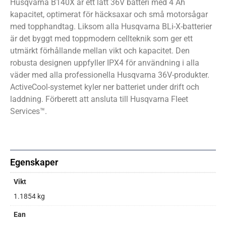
Husqvarna B140X är ett lätt 36V batteri med 4 Ah
kapacitet, optimerat för häcksaxar och små motorsågar
med topphandtag. Liksom alla Husqvarna BLi-X-batterier
är det byggt med toppmodern cellteknik som ger ett
utmärkt förhållande mellan vikt och kapacitet. Den
robusta designen uppfyller IPX4 för användning i alla
väder med alla professionella Husqvarna 36V-produkter.
ActiveCool-systemet kyler ner batteriet under drift och
laddning. Förberett att ansluta till Husqvarna Fleet
Services™.
Egenskaper
Vikt
1.1854 kg
Ean