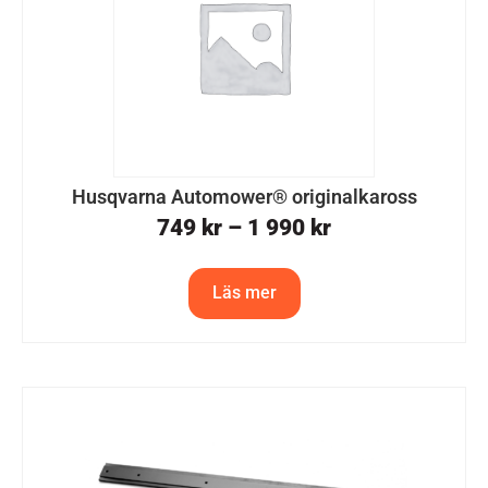
Husqvarna Automower® originalkaross
749
kr
–
1 990
kr
Läs mer