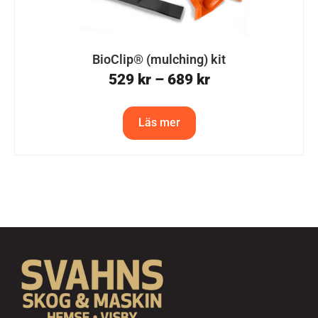
BioClip® (mulching) kit
529
kr
–
689
kr
Läs mer