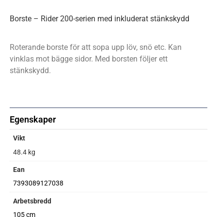
Borste – Rider 200-serien med inkluderat stänkskydd
Roterande borste för att sopa upp löv, snö etc. Kan
vinklas mot bägge sidor. Med borsten följer ett
stänkskydd.
Egenskaper
Vikt
48.4 kg
Ean
7393089127038
Arbetsbredd
105 cm