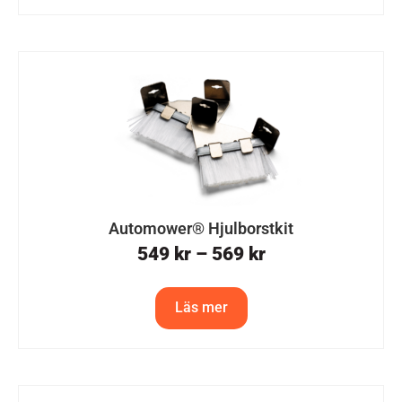
Automower® Hjulborstkit
549
kr
–
569
kr
Läs mer