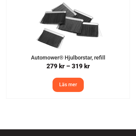
Automower® Hjulborstar, refill
279
kr
–
319
kr
Läs mer