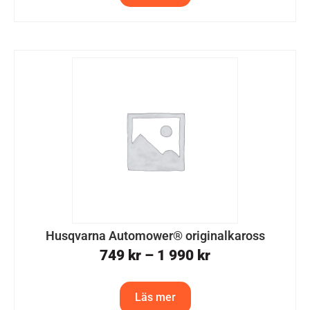
Husqvarna Automower® originalkaross
749
kr
–
1 990
kr
Läs mer