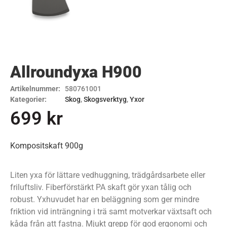
Allroundyxa H900
Artikelnummer:
580761001
Kategorier:
Skog
,
Skogsverktyg
,
Yxor
699
kr
Kompositskaft 900g
Liten yxa för lättare vedhuggning, trädgårdsarbete eller
friluftsliv. Fiberförstärkt PA skaft gör yxan tålig och
robust. Yxhuvudet har en beläggning som ger mindre
friktion vid inträngning i trä samt motverkar växtsaft och
kåda från att fastna. Mjukt grepp för god ergonomi och