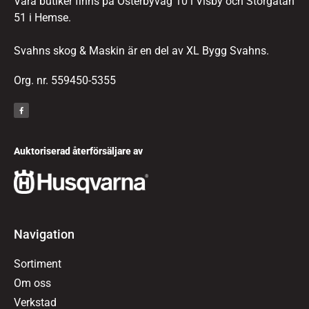
Våra butiker finns på Österbyväg 10 i Visby och Storgatan
51 i Hemse.
Svahns skog & Maskin är en del av XL Bygg Svahns.
Org. nr. 559450-5355
Auktoriserad återförsäljare av
Navigation
Sortiment
Om oss
Verkstad