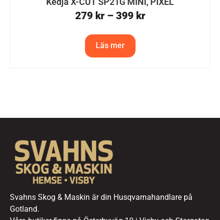
Kedja X-CUT SP21G MINI, PIXEL
279
kr
–
399
kr
Läs mer
Svahns Skog & Maskin är din Husqvarnahandlare på
Gotland.