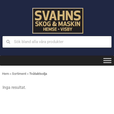
Hem
»
Sortiment
»
Tvåtaktsolja
Inga resultat.